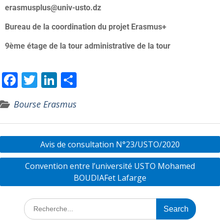
erasmusplus@univ-usto.dz
Bureau de la coordination du projet Erasmus+
9ème étage de la tour administrative de la tour
F
T
Li
P
ac
w
n
ar
Bourse Erasmus
e
itt
k
ta
b
er
e
g
o
dI
er
Avis de consultation N°23/USTO/2020
o
n
Convention entre l’université USTO Mohamed
k
BOUDIAFet Lafarge